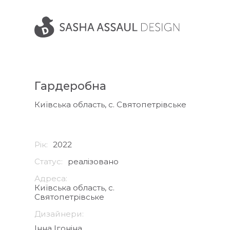
Гардеробна
Київська область, с. Святопетрівське
Рік:
2022
Статус:
реалізовано
Адреса:
Київська область, с.
Святопетрівське
Дизайнери:
Інна Ігоніна