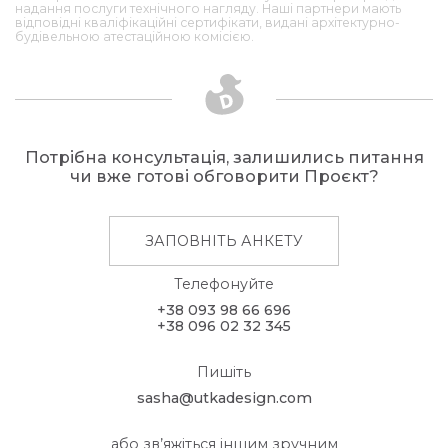
надання послуги технічного нагляду. Наші партнери мають
відповідні кваліфікаційні сертифікати, видані архітектурно-
будівельною атестаційною комісією.
Потрібна консультація, залишились питання
чи вже готові обговорити Проєкт?
ЗАПОВНІТЬ АНКЕТУ
Телефонуйте
+38 093 98 66 696
+38 096 02 32 345
Пишіть
sasha@utkadesign.com
або зв’яжіться іншим зручним