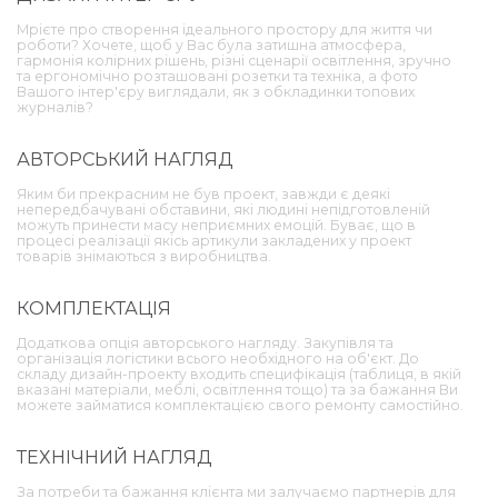
Мрієте про створення ідеального простору для життя чи
роботи? Хочете, щоб у Вас була затишна атмосфера,
гармонія колірних рішень, різні сценарії освітлення, зручно
та ергономічно розташовані розетки та техніка, а фото
Вашого інтер'єру виглядали, як з обкладинки топових
журналів?
АВТОРСЬКИЙ НАГЛЯД
Яким би прекрасним не був проект, завжди є деякі
непередбачувані обставини, які людині непідготовленій
можуть принести масу неприємних емоцій. Буває, що в
процесі реалізації якісь артикули закладених у проект
товарів знімаються з виробництва.
КОМПЛЕКТАЦІЯ
Додаткова опція авторського нагляду. Закупівля та
організація логістики всього необхідного на об'єкт. До
складу дизайн-проекту входить специфікація (таблиця, в якій
вказані матеріали, меблі, освітлення тощо) та за бажання Ви
можете займатися комплектацією свого ремонту самостійно.
ТЕХНІЧНИЙ НАГЛЯД
За потреби та бажання клієнта ми залучаємо партнерів для