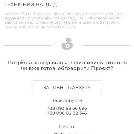
ТЕХНІЧНИЙ НАГЛЯД
За потреби та бажання клієнта ми залучаємо партнерів для
надання послуги технічного нагляду. Наші партнери мають
відповідні кваліфікаційні сертифікати, видані архітектурно-
будівельною атестаційною комісією.
Потрібна консультація, залишились питання
чи вже готові обговорити Проєкт?
ЗАПОВНІТЬ АНКЕТУ
Телефонуйте
+38 093 98 66 696
+38 096 02 32 345
Пишіть