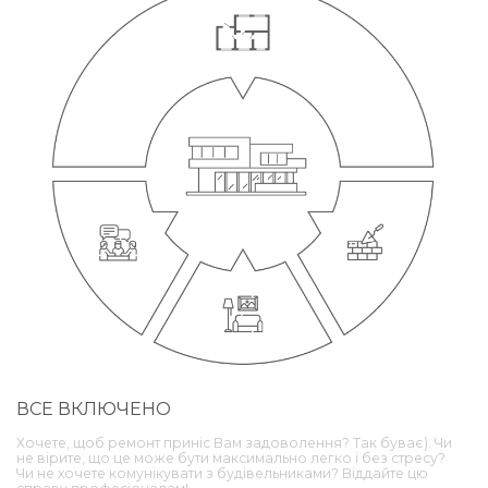
ВСЕ ВКЛЮЧЕНО
Хочете, щоб ремонт приніс Вам задоволення? Так буває). Чи
не вірите, що це може бути максимально легко і без стресу?
Чи не хочете комунікувати з будівельниками? Віддайте цю