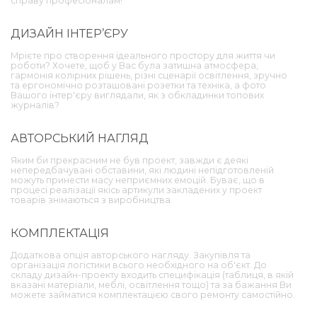
справу професіоналам!
ДИЗАЙН ІНТЕР’ЄРУ
Мрієте про створення ідеального простору для життя чи
роботи? Хочете, щоб у Вас була затишна атмосфера,
гармонія колірних рішень, різні сценарії освітлення, зручно
та ергономічно розташовані розетки та техніка, а фото
Вашого інтер'єру виглядали, як з обкладинки топових
журналів?
АВТОРСЬКИЙ НАГЛЯД
Яким би прекрасним не був проект, завжди є деякі
непередбачувані обставини, які людині непідготовленій
можуть принести масу неприємних емоцій. Буває, що в
процесі реалізації якісь артикули закладених у проект
товарів знімаються з виробництва.
КОМПЛЕКТАЦІЯ
Додаткова опція авторського нагляду. Закупівля та
організація логістики всього необхідного на об'єкт. До
складу дизайн-проекту входить специфікація (таблиця, в якій
вказані матеріали, меблі, освітлення тощо) та за бажання Ви
можете займатися комплектацією свого ремонту самостійно.