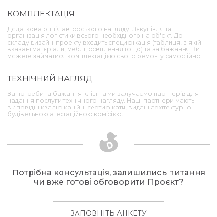
КОМПЛЕКТАЦІЯ
Додаткова опція авторського нагляду. Закупівля та
організація логістики всього необхідного на об'єкт. До
складу дизайн-проекту входить специфікація (таблиця, в якій
вказані матеріали, меблі, освітлення тощо) та за бажання Ви
можете займатися комплектацією свого ремонту самостійно.
ТЕХНІЧНИЙ НАГЛЯД
За потреби та бажання клієнта ми залучаємо партнерів для
надання послуги технічного нагляду. Наші партнери мають
відповідні кваліфікаційні сертифікати, видані архітектурно-
будівельною атестаційною комісією.
Потрібна консультація, залишились питання
чи вже готові обговорити Проєкт?
ЗАПОВНІТЬ АНКЕТУ