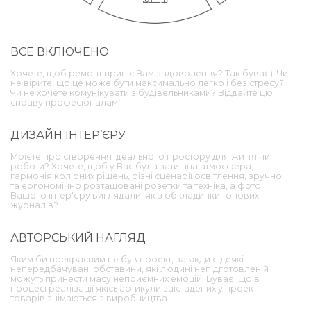
ВСЕ ВКЛЮЧЕНО
Хочете, щоб ремонт приніс Вам задоволення? Так буває). Чи
не вірите, що це може бути максимально легко і без стресу?
Чи не хочете комунікувати з будівельниками? Віддайте цю
справу професіоналам!
ДИЗАЙН ІНТЕР’ЄРУ
Мрієте про створення ідеального простору для життя чи
роботи? Хочете, щоб у Вас була затишна атмосфера,
гармонія колірних рішень, різні сценарії освітлення, зручно
та ергономічно розташовані розетки та техніка, а фото
Вашого інтер'єру виглядали, як з обкладинки топових
журналів?
АВТОРСЬКИЙ НАГЛЯД
Яким би прекрасним не був проект, завжди є деякі
непередбачувані обставини, які людині непідготовленій
можуть принести масу неприємних емоцій. Буває, що в
процесі реалізації якісь артикули закладених у проект
товарів знімаються з виробництва.